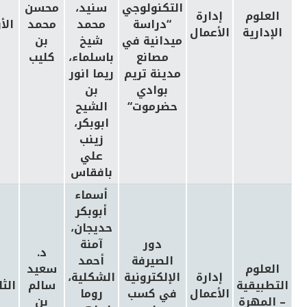
التكنولوجي
سنيد،
محسن
العلوم
إدارة
“دراسة
محمد
محمد
الأ
الإدارية
الأعمال
ميدانية في
شيخ
بن
مصانع
باسلماء،
كليب
مدينة تريم
ريما انور
بوادي
بن
حضرموت
“
الشيح
ابوبكر،
زينب
علي
بافقاس
أسماء
أبوبكر
حديجان،
دور
آمنة
د.
الصيرفة
أحمد
العلوم
سعيد
إدارة
الإلكترونية
الشكلية،
التطبيقية
سالم
الث
الأعمال
في كسب
روما
– المهرة
بن