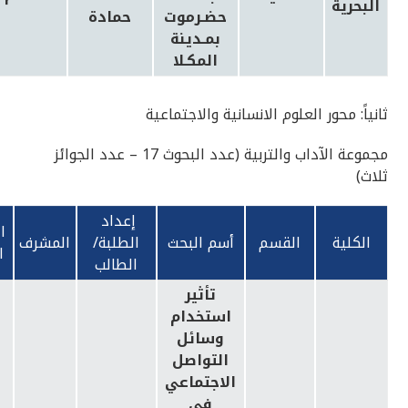
البحرية
حضـرموت
حمادة
بمـدينة
المكـلا
ثانياً: محور العلوم الانسانية والاجتماعية
مجموعة الآداب والتربية (عدد البحوث 17 – عدد الجوائز
ثلاث)
إعداد
ا
الكلية
القسم
أسم البحث
الطلبة/
المشرف
ا
الطالب
تأثير
استخدام
وسائل
التواصل
الاجتماعي
في