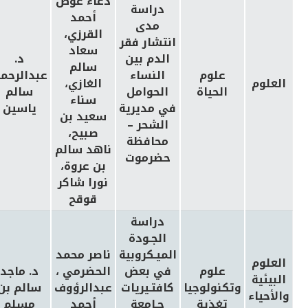
دعاء عوض
دراسة
أحمد
مدى
القرزي،
انتشار فقر
سعاد
الدم بين
د
.
سالم
علوم
النساء
عبدالرحم
العلوم
الغازي،
الحياة
الحوامل
سالم
سناء
في مديرية
ياسين
سعيد بن
الشحر –
صبيح،
محافظة
ناهد سالم
حضرموت
بن عروة،
نورا شاكر
قوقح
دراسة
الجـودة
الميـكروبية
ناصر محمد
العلوم
علوم
في بعض
الحضرمي ،
د. ماجد
البيئية
وتكنولوجيا
كافتـيريات
عبدالرؤوف
سالم بن
والأحياء
تغذية
جـامعة
أحمد
مسلم