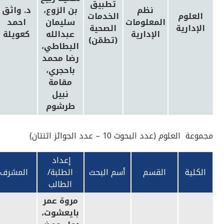
تطبيق
نظم
بن الزوع،
د. واثق
العلوم
الخدمات
المعلومات
سليمان
احمد
الإدارية
الصحية
الإدارية
عبدالله
كعويلة
(تطمّن)
البطاطي،
رضا محمد
باحجري،
مقامة
نبيل
طرشوم
مجموعة العلوم (عدد البحوث 10 – عدد الجوائز اثنتان)
إعداد
الكلية
القسم
أسم البحث
الطلبة/
المشرف
الطالب
مروة عمر
بايعشوت،