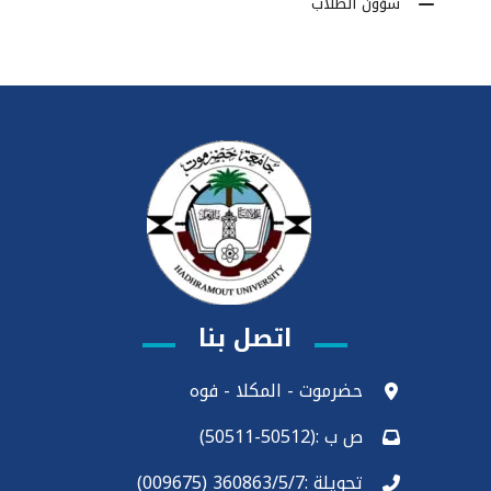
شؤون الطلاب
اتصل بنا
حضرموت - المكلا - فوه
ص ب :(50512-50511)
تحويلة :360863/5/7 (009675)