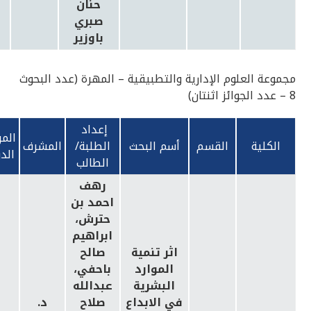
حنان
صبري
باوزير
مجموعة العلوم الإدارية والتطبيقية – المهرة (عدد البحوث
8 – عدد الجوائز اثنتان)
إعداد
المر
الكلية
القسم
أسم البحث
الطلبة/
المشرف
الد
الطالب
رهف
احمد بن
حترش،
ابراهيم
اثر تنمية
صالح
الموارد
باحفي،
البشرية
عبدالله
في الابداع
صلاح
د.