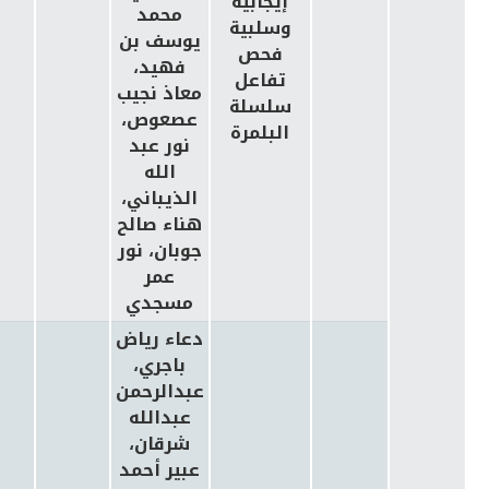
إيجابية
محمد
وسلبية
يوسف بن
فحص
فهيد،
تفاعل
معاذ نجيب
سلسلة
عصعوص،
البلمرة
نور عبد
الله
الذيباني،
هناء صالح
جوبان، نور
عمر
مسجدي
دعاء رياض
باجري،
عبدالرحمن
عبدالله
شرقان،
عبير أحمد