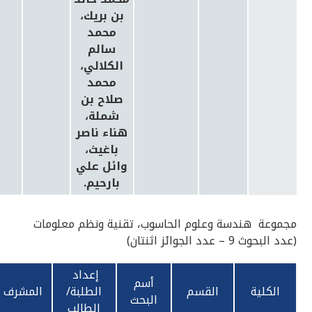
بن بريك،
محمد
سالم
الكلالي،
محمد
صلاح بن
شملة،
هناء ناصر
باغيث،
وائل علي
بارحيم.
مجموعة هندسة وعلوم الحاسوب، تقنية ونظم معلومات
(عدد البحوث 9 – عدد الجوائز اثنتان)
إعداد
أسم
الكلية
القسم
الطلبة/
المشرف
البحث
الطالب