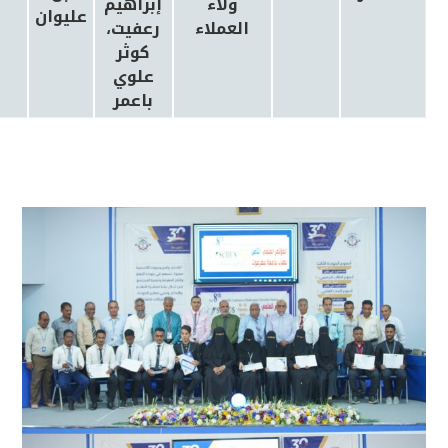
ولاء
إبراهيم
عليوان
العملاء
رعفيت،
كوثر
علوي
باعمر