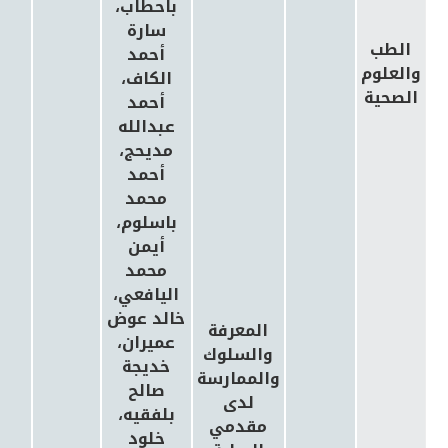
باحطاب،
سارة
الطب
أحمد
والعلوم
الكاف،
الصحية
أحمد
عبدالله
مديحج،
أحمد
محمد
باسلوم،
أيمن
محمد
اليافعي،
خالد عوض
المعرفة
عميران،
والسلوك
خديجة
والممارسة
صالح
لدى
بلفقيه،
مقدمي
خلود