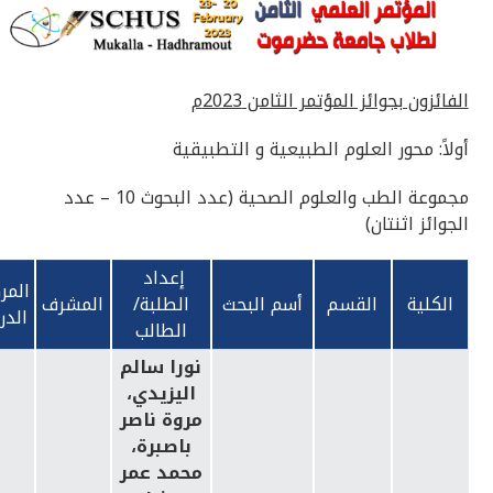
الفائزون بجوائز المؤتمر الثامن 2023م
أولاً: محور العلوم الطبيعية و التطبيقية
مجموعة الطب والعلوم الصحية (عدد البحوث 10 – عدد
الجوائز اثنتان)
إعداد
المر
الكلية
القسم
أسم البحث
الطلبة/
المشرف
الدر
الطالب
نورا سالم
اليزيدي،
مروة ناصر
باصبرة،
محمد عمر