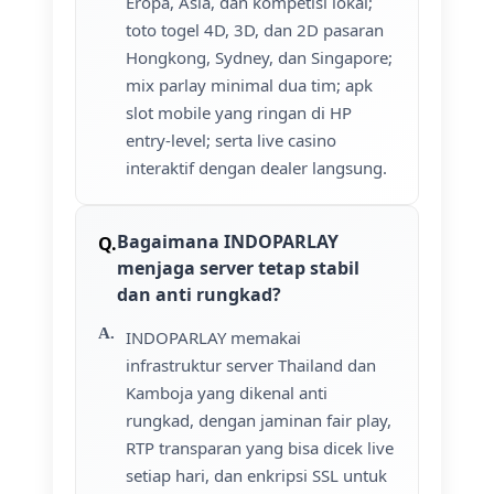
Eropa, Asia, dan kompetisi lokal;
toto togel 4D, 3D, dan 2D pasaran
Hongkong, Sydney, dan Singapore;
mix parlay minimal dua tim; apk
slot mobile yang ringan di HP
entry-level; serta live casino
interaktif dengan dealer langsung.
Bagaimana INDOPARLAY
menjaga server tetap stabil
dan anti rungkad?
INDOPARLAY memakai
infrastruktur server Thailand dan
Kamboja yang dikenal anti
rungkad, dengan jaminan fair play,
RTP transparan yang bisa dicek live
setiap hari, dan enkripsi SSL untuk