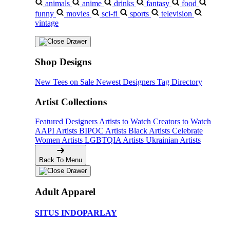
animals
anime
drinks
fantasy
food
funny
movies
sci-fi
sports
television
vintage
Shop Designs
New Tees on Sale
Newest Designers
Tag Directory
Artist Collections
Featured Designers
Artists to Watch
Creators to Watch
AAPI Artists
BIPOC Artists
Black Artists
Celebrate
Women Artists
LGBTQIA Artists
Ukrainian Artists
Back To Menu
Adult Apparel
SITUS INDOPARLAY