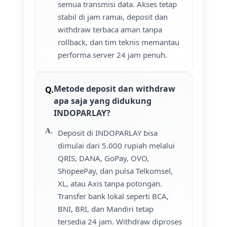
semua transmisi data. Akses tetap
stabil di jam ramai, deposit dan
withdraw terbaca aman tanpa
rollback, dan tim teknis memantau
performa server 24 jam penuh.
Metode deposit dan withdraw
apa saja yang didukung
INDOPARLAY?
Deposit di INDOPARLAY bisa
dimulai dari 5.000 rupiah melalui
QRIS, DANA, GoPay, OVO,
ShopeePay, dan pulsa Telkomsel,
XL, atau Axis tanpa potongan.
Transfer bank lokal seperti BCA,
BNI, BRI, dan Mandiri tetap
tersedia 24 jam. Withdraw diproses