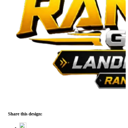
Share this design: