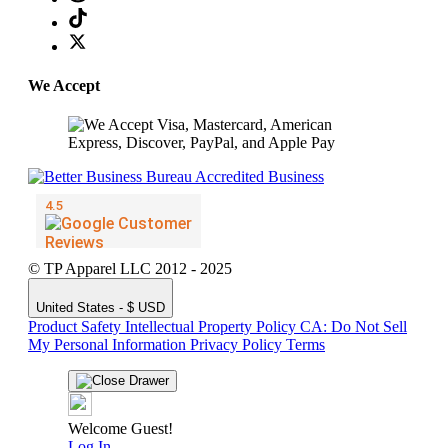
We Accept
© TP Apparel LLC 2012 - 2025
United States - $ USD
Product Safety
Intellectual Property Policy
CA: Do Not Sell
My Personal Information
Privacy Policy
Terms
Welcome Guest!
Log In