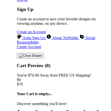
Sign Up
Create an account to save your favorite designs for
viewing anytime, on any device.
Create an Account
Artist Sign Up
About TeePublic
Social
Responsibility
Create Account
Cart Preview (0)
You're
$70.00
Away from
FREE US Shipping!
$0
$70
Your Cart is empty...
Discover something you'll love!