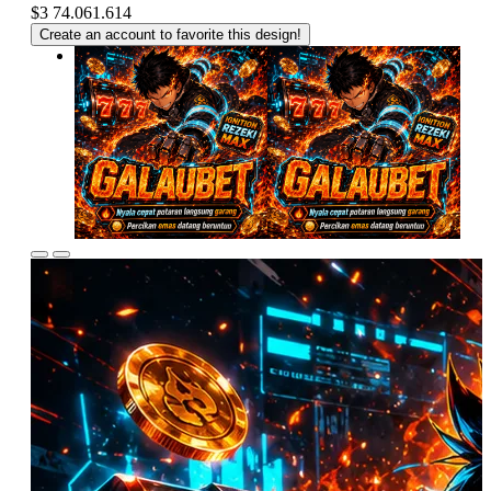
$3
74.061.614
Create an account to favorite this design!