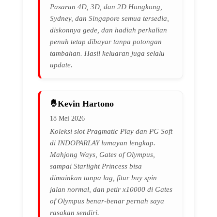
Pasaran 4D, 3D, dan 2D Hongkong,
Sydney, dan Singapore semua tersedia,
diskonnya gede, dan hadiah perkalian
penuh tetap dibayar tanpa potongan
tambahan. Hasil keluaran juga selalu
update.
Kevin Hartono
18 Mei 2026
Koleksi slot Pragmatic Play dan PG Soft
di INDOPARLAY lumayan lengkap.
Mahjong Ways, Gates of Olympus,
sampai Starlight Princess bisa
dimainkan tanpa lag, fitur buy spin
jalan normal, dan petir x10000 di Gates
of Olympus benar-benar pernah saya
rasakan sendiri.