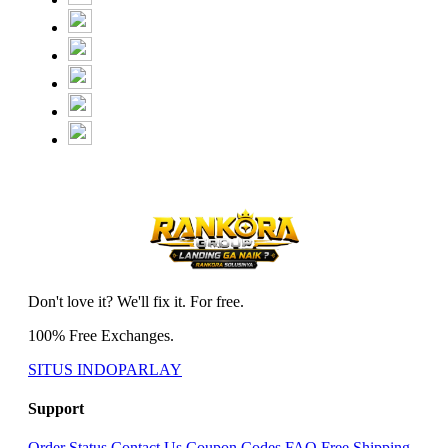
Don't love it? We'll fix it. For free.
100% Free Exchanges.
SITUS INDOPARLAY
Support
Order Status
Contact Us
Coupon Codes
FAQ
Free Shipping