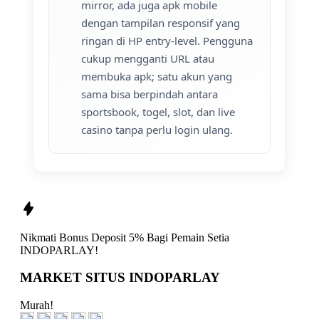
mirror, ada juga apk mobile
dengan tampilan responsif yang
ringan di HP entry-level. Pengguna
cukup mengganti URL atau
membuka apk; satu akun yang
sama bisa berpindah antara
sportsbook, togel, slot, dan live
casino tanpa perlu login ulang.
Nikmati
Bonus Deposit 5%
Bagi Pemain Setia
INDOPARLAY!
MARKET SITUS INDOPARLAY
Murah!