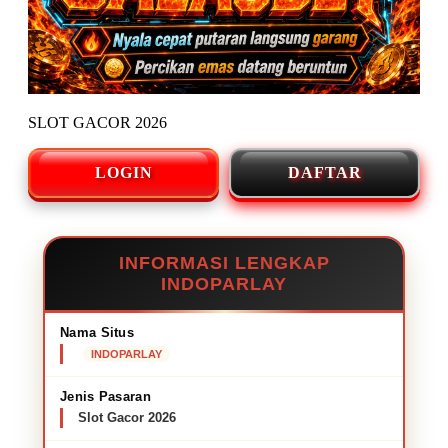
SLOT GACOR 2026
LOGIN
DAFTAR
INFORMASI LENGKAP
INDOPARLAY
Nama Situs
INDOPARLAY
Jenis Pasaran
Slot Gacor 2026