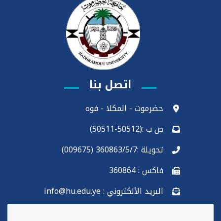
اتصل بنا
حضرموت - المكلا - فوه
ص ب :(50512-50511)
تحويلة :360863/5/7 (009675)
فاكس : 360864
البريد الألكتروني : info@hu.edu.ye