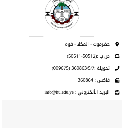
اتصل بنا
حضرموت - المكلا - فوه
ص ب :(50512-50511)
تحويلة :360863/5/7 (009675)
فاكس : 360864
البريد الألكتروني : info@hu.edu.ye