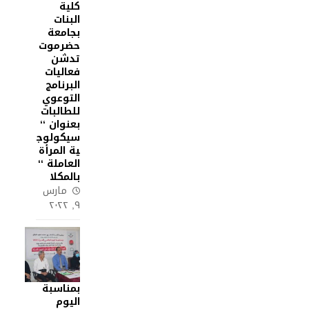
كلية
البنات
بجامعة
حضرموت
تدشن
فعاليات
البرنامج
التوعوي
للطالبات
بعنوان ‘‘
سيكولوج
ية المرأة
العاملة ‘‘
بالمكلا
مارس
٩, ٢٠٢٢
بمناسبة
اليوم