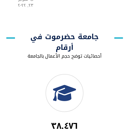
٢٣, ٢٠٢٢
جامعة حضرموت في
أرقام
أحصائيات توضح حجم الأعمال بالجامعة
٣٨,٤٧٦