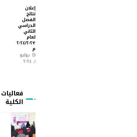
إعلان
نتائج
الفصل
الدراسي
الثاني
لعام
٢٠٢٤/٢٠٢٣
م
يوليو
١, ٢٠٢٤
فعاليات
الكلية