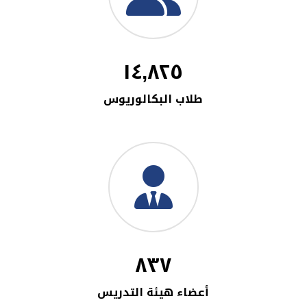
١٤,٨٢٥
طلاب البكالوريوس
٨٣٧
أعضاء هيئة التدريس