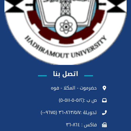
اتصل بنا
حضرموت - المكلا - فوه
ص ب :(٥٠٥١٢-٥٠٥١١)
تحويلة :٣٦٠٨٦٣/٥/٧ (٠٠٩٦٧٥)
فاكس : ٣٦٠٨٦٤