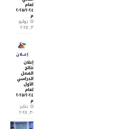
لعام
٢٠٢٥/٢٠٢٤
م
يوليو
٣, ٢٠٢٥
إعلان
نتائج
الفصل
الدراسي
الأول
لعام
٢٠٢٥/٢٠٢٤
م
يناير
٣٠, ٢٠٢٥