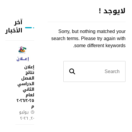
لايوجد !
آخر
الأخبار
Sorry, but nothing matched your
search terms. Please try again with
some different keywords.
إعلان
نتائج
الفصل
الدراسي
الثاني
لعام
٢٠٢٦/٢٠٢٥
م
يوليو
٢٠, ٢٠٢٦