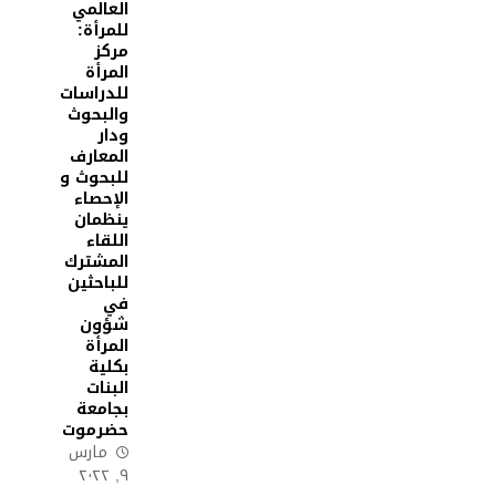
العالمي
للمرأة:
مركز
المرأة
للدراسات
والبحوث
ودار
المعارف
للبحوث و
الإحصاء
ينظمان
اللقاء
المشترك
للباحثين
في
شؤون
المرأة
بكلية
البنات
بجامعة
حضرموت
مارس
٩, ٢٠٢٢