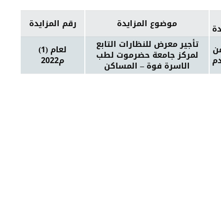
موضوع المزايدة
رقم المزايدة
دة
تأجير معرض للنظارات التابع
ن
(1) لعام
لمركز جامعة حضرموت لطب
م
2022م
الاسرة فوة – المساكن
جامعة حض
أحصائيات تو