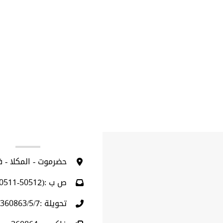
ا
حضرموت - المكلا - 
ص ب :(50512-50511)
تحويلة :360863/5/7 (009675)