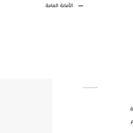
الأمانة العامة
بط مهمة
ة
م