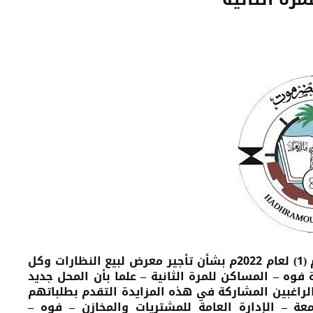
تعلن جامعة حضرموت عن رغبتها في إنزال المزايدة رقم (1) لعام 2022م بشأن تأجير معرض لبيع النظارات وكل
وه – المساكن للمرة الثانية – علما بأن المحل جديد
احة (22.68 متر مربع) فعلى الراغبين المشاركة في هذه المزايدة التقدم بطلباتهم
ة – الإدارة العامة للمشتريات والمخازن – فوه –