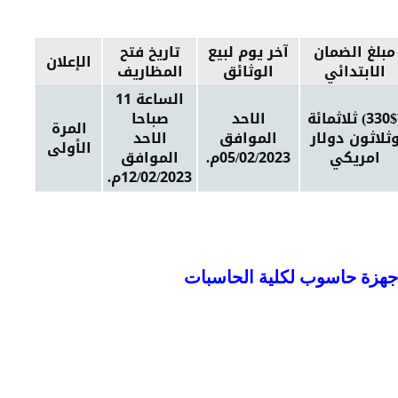
مبلغ الضمان
آخر يوم لبيع
تاريخ فتح
الإعلان
الابتدائي
الوثائق
المظاريف
الساعة 11
(330$) ثلاثمائة
الاحد
صباحا
المرة
ثلاثون دولار
الموافق
الاحد
الأولى
امريكي
05/02/2023م.
الموافق
12/02/2023م.
 اجهزة حاسوب لكلية الحاسبات