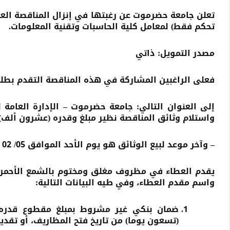
تحكم فقط) لمعامل كلية الحاسبات وتقنية المعلومات.
مصدر التمويل:
ذاتي
فعلى الراغبين المشاركة في هذه المناقصة التقدم بطلب
إلى العنوان التالي
:
جامعة حضرموت – الإدارة العامة ل
واستلام وثائق المناقصة نظير مبلغ وقدره (عشرون ألف) ر
– وآخر موعد لبيع الوثائق هو يوم الأحد الموافق 05/ 02 /2023م.
يقدم العطاء في مظروف مغلق ومختوم بالشمع الأحمر 
واسم مقدم العطاء، وفي طيه البيانات التالية:
ضمان بنكي غير مشروط بمبلغ مقطوع قدره (330 $) ثلاثمائة وثلاثون دولار امريكي، صالح ل
(تسعون يوما)
من تاريخ فتح المظاريف، أو تقد