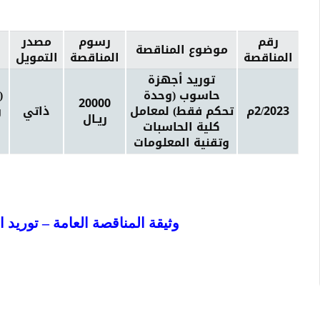
رقم
رسوم
مصدر
موضوع المناقصة
المناقصة
المناقصة
التمويل
توريد أجهزة
حاسوب (وحدة
20000
2/2023م
تحكم فقط) لمعامل
ذاتي
و
ريـال
كلية الحاسبات
وتقنية المعلومات
وثيقة المناقصة العامة – توريد