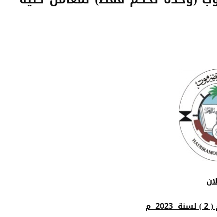
ـلان
2 م