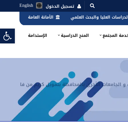
English
تسجيل الدخول
الدراسات العليا والبحث العلمي
الأمانة العامة
lbar
دمة المجتمع
المنح الدراسية
الإستدامة
 و الجامعات الأخرى بالمحافظة بتمويل كريم من فا