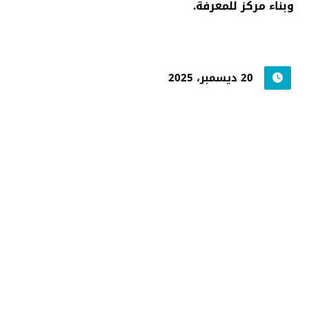
وبناء مركز للمعرفة.
20 ديسمبر، 2025
جامعة حضرموت في
أرقام
أحصائيات توضح حجم الأعمال بالجامعة
اضغط هنا للمزيد من الاحصائيات