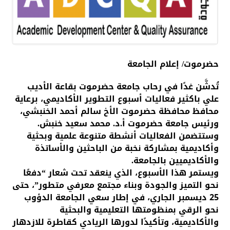
حضرموت/ إعلام الجامعة
تُدشَّن غدًا في رحاب جامعة حضرموت بقاعة الأديب
علي باكثير فعاليات أسبوع التطوير الأكاديمي، برعاية
محافظ محافظة حضرموت الأخ سالم أحمد الخنبشي،
ورئيس جامعة حضرموت أ.د. محمد سعيد خنبش.
وستتضمن الفعاليات أنشطة متنوعة علمية وبحثية
وأكاديمية بمشاركة نخبة من الباحثين والأساتذة
والأكاديميين بالجامعة.
ويستمر هذا الأسبوع، الذي ينعقد تحت شعار “دفعًا
نحو التميز والجودة وبناء مجتمع معرفي متطور”، حتى
25 ديسمبر الجاري، في إطار سعي الجامعة الدؤوب
نحو الرقي بمنظومتها التعليمية والبحثية
والأكاديمية، وتأكيدًا لدورها الريادي كقاطرة للازدهار