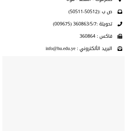
ص ب :(50512-50511)
تحويلة :360863/5/7 (009675)
فاكس : 360864
البريد الألكتروني : info@hu.edu.ye