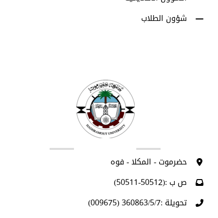
شؤون الطلاب
اتصل بنا
حضرموت - المكلا - فوه
ص ب :(50512-50511)
تحويلة :360863/5/7 (009675)