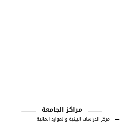
طلاب البكالوريوس
1001
أعضاء هيئة التدريس
مراكز الجامعة
مركز الدراسات البيئية والموارد المائية