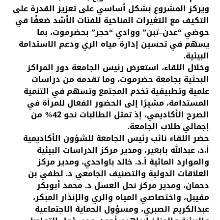
ويركز المشروع بشكل أساسي على تعزيز القدرة على
التكيف مع التغيرات المناخية للفئات الأشد ضعفًا في
حوضي “عدن–تبن” ووادي “حجر” بحضرموت، بما
يسهم في تحسين إدارة مياه الري ودعم الاستدامة
البيئية.
وخلال اللقاء، استعرض رئيس الجامعة دور المراكز
البحثية بجامعة حضرموت، وما تقدمه من دراسات
علمية وتطبيقية تخدم المجتمع وتسهم في التنمية
المستدامة، مشيرًا إلى الحضور الفعال للمرأة في
الصرح الأكاديمي، إذ تمثل الطالبات نحو 42% من
إجمالي طلاب الجامعة.
حضر اللقاء نائب رئيس الجامعة للشؤون الأكاديمية
أ.د. عبدالله بابعير، ومدير مركز الدراسات البيئية
والموارد المائية أ.د. خالد باواحدي، ومدير مركز
العلاقات الدولية والتصنيف الجامعي د. لطفي بن
دحمان، ومدير مركز نحل العسل د. محمد أبوبكر
مقيبل، واختصاصي المياه والري والإنذار المبكر،
عبدالكريم الصبري، ومسؤول الحماية الاجتماعية