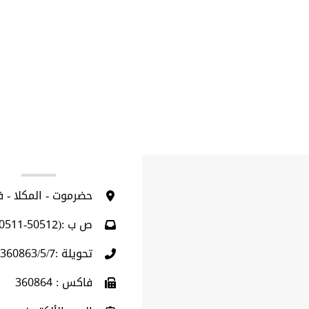
ا
حضرموت - المكلا - 
ص ب :(50512-50511)
تحويلة :360863/5/7 (009675)
فاكس : 360864