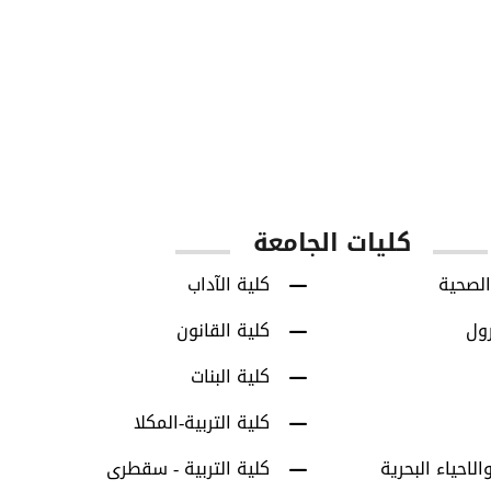
850
8713
س
طلاب البكالوريوس
طلاب الدراسات العل
كليات الجامعة
الصحية
كلية الآداب
رول
كلية القانون
كلية البنات
كلية التربية-المكلا
الاحياء البحرية
كلية التربية - سقطرى