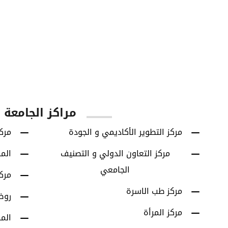
60
42614
يا
الطلاب الخريجين
برامج البكالوريوس
مراكز الجامعة
مركز التطوير الأكاديمي و الجودة
مركز
مركز التعاون الدولي و التصنيف
الم
الجامعي
مرك
مركز طب الاسرة
روض
مركز المرأة
الم