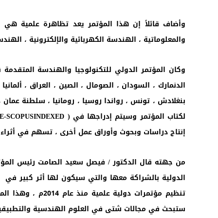
وأضاف قائلاً إن هذا المؤتمر يعد تظاهرة علمية هي 
والمعلوماتية ، الهندسة الكهربائية والإلكترونية ، الهندسة
الدنمارك ، السودان ، الصومال ، الصين ، العراق ، ألمانيا ،
بنغلادش ، تونس ، رواندا روسيا ، رومانيا ، سلطنة عمان ، 
لكتاب المؤتمر وسيتم إدراجها في (
E-SCOPUSINDEXED
إنتاج دراسات وبحوث وأوراق عمل أخرى ، تسهم في أثراء ال
من جهته قال الدكتور / فيصل سعيد الصامت رئيس المؤتمر
الدولية بالشراكة معها والتي سيكون لها أثر كبير في ا
تنظيم مؤتمرات دو
ستبحث في مجالات شتى في العلوم الهندسية والتطبيقية 