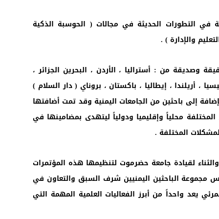
 في التطورات الحديثة في مجالات ( الحوسبة الذكية
عليم والإدارة ) .
حثين محليين ودوليين من دول شقيقة وصديقة من : أستراليا ، الأردن ، البحرين الجزائر ،
يا ، أريلندا ، إيطاليا ، باكستان ، بروناي ( دار السلام )
الإضافة إلى باحثين من الجامعات اليمنية وقد تمت أضافتها
ختلفة محلياً وإقليميا ودولياً ليتهدى بمضامينها في
لمشكلات المختلفة .
والثناء لقيادة جامعة حضرموت لتنظيمها هذه المؤتمرات
سيس مجموعة الباحثين اليمنيين شرف السبق والتعاون في
ية الاتصال المرئي يعد واحداً من أبرز الفعاليات العلمية المهمة التي