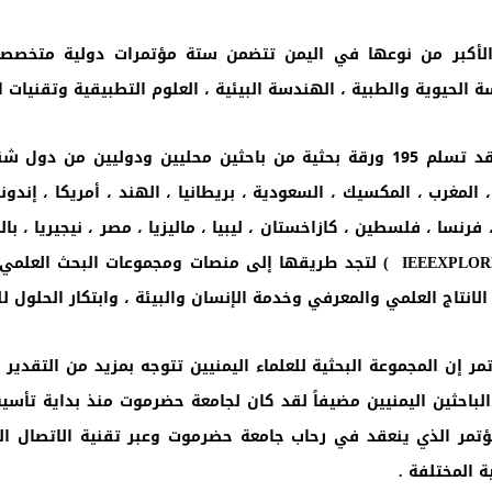
الأكبر من نوعها في اليمن تتضمن ستة مؤتمرات دولية متخصصة
 الحيوية والطبية ، الهندسة البيئية ، العلوم التطبيقية وتقنيات الت
وكان المؤتمر الدولي للتكنولوجيا والهندسة المتقدمة قد تسلم 195 ورقة بحثية من با
 المغرب ، المكسيك ، السعودية ، بريطانيا ، الهند ، أمريكا ، إندونيس
فرنسا ، فلسطين ، كازاخستان ، ليبيا ، ماليزيا ، مصر ، نيجيريا ، ب
IEEEXPLOR
) لتجد طريقها إلى منصات ومجموعات البحث العلمي الم
انتاج العلمي والمعرفي وخدمة الإنسان والبيئة ، وابتكار الحلول ل
 إن المجموعة البحثية للعلماء اليمنيين تتوجه بمزيد من التقدير 
لباحثين اليمنيين مضيفاً لقد كان لجامعة حضرموت منذ بداية تأ
لية علمية منذ عام 2014م ، وهذا المؤتمر الذي ينعقد في رحاب جامعة حضرموت وعبر تقن
المختلفة .