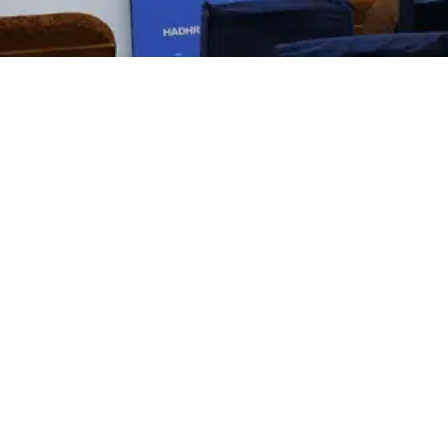
جامعة حض
أحصائيات تو