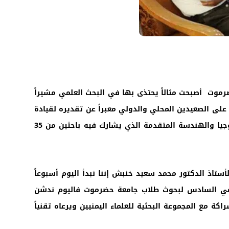
حضرموت أصبحت مثالاً يحتذى بها في البحث العلمي مشيراً
على الصعيدين المحلي والدولي معبراً عن تقديره لقيادة
الجامعة ونشاطها الدؤوب في الشراكات العلمية الدولية وأشار في كلمته التي القاها في افتتاح المؤتمر الدولي للتكنولوجيا والهندسة المتقدمة الذي يشارك فيه باحثين من 35
لأستاذ الدكتور محمد سعيد خنبش إننا نبدأ اليوم أسبوعاً
لعلمي السادس لبحوث طلاب جامعة حضرموت فاليوم ندشن
كة مع المجموعة البحثية للعلماء اليمنيين ويرعاه تقنياً