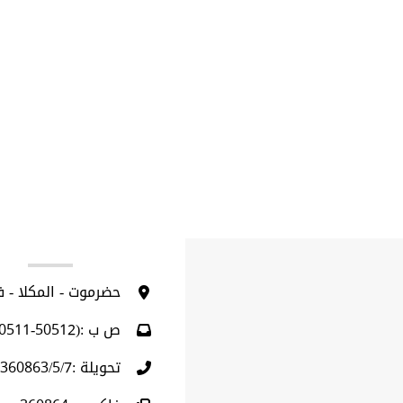
ا
حضرموت - المكلا - 
ص ب :(50512-50511)
تحويلة :360863/5/7 (009675)