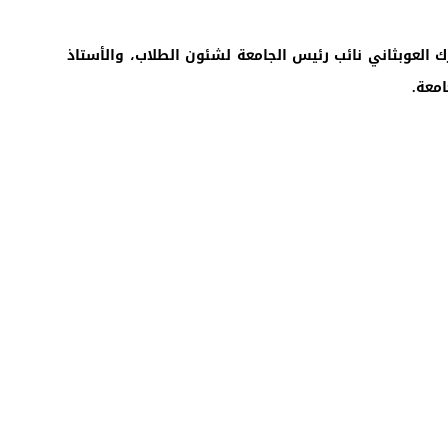
رك العوبثاني نائب رئيس الجامعة لشئون الطلاب، والأستاذ
امعة.
رموت في أرقام
ضح حجم الأعمال بالجامعة