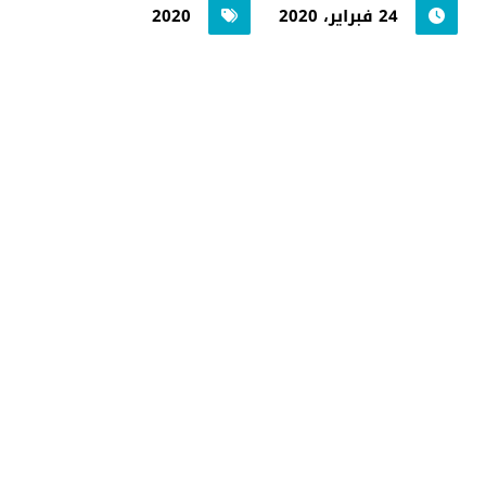
24 فبراير، 2020
2020
جامعة حضرموت في
أرقام
أحصائيات توضح حجم الأعمال بالجامعة
اضغط هنا للمزيد من الاحصائيات