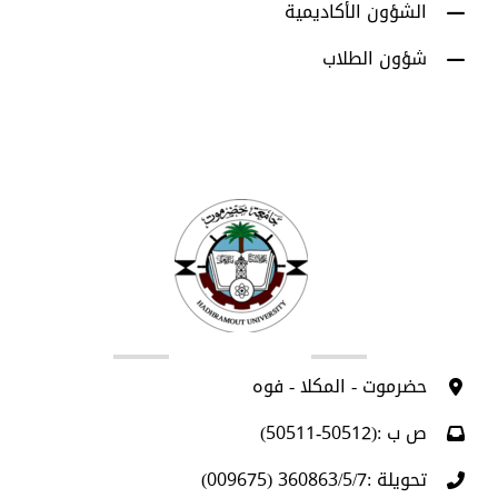
الشؤون الأكاديمية
شؤون الطلاب
اتصل بنا
حضرموت - المكلا - فوه
ص ب :(50512-50511)
تحويلة :360863/5/7 (009675)