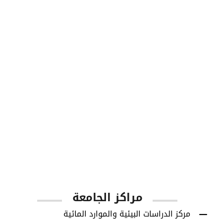
طلاب البكالوريوس
1001
أعضاء هيئة التدريس
مراكز الجامعة
مركز الدراسات البيئية والموارد المائية