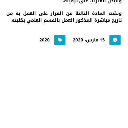
والبدل المترتب على ترقيته.
ونصَّت المادة الثالثة من القرار على العمل به من
تاريخ مباشرة المذكور العمل بالقسم العلمي بكليته.
15 مارس، 2020
2020
جامعة حضرموت في
أرقام
أحصائيات توضح حجم الأعمال بالجامعة
اضغط هنا للمزيد من الاحصائيات