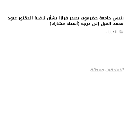
رئيس جامعة حضرموت يصدر قرارًا بشأن ترقية الدكتور عبود
محمد العبل إلى درجة (أستاذ مشارك)
القرارات
التعليقات معطلة
جامعة حضرموت في أرقام
أحصائيات توضح حجم الأعمال بالجامعة
اضغط هنا للمزيد من الاحصائيات