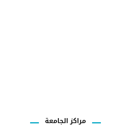
8713
طلاب البكالوريوس
1001
أعضاء هيئة التدريس
مراكز الجامعة