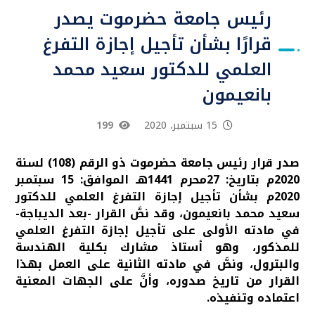
رئيس جامعة حضرموت يصدر
قرارًا بشأن تأجيل إجازة التفرغ
العلمي للدكتور سعيد محمد
بانعيمون
15 سبتمبر، 2020
199
صدر قرار رئيس جامعة حضرموت ذو الرقم (108) لسنة
2020م بتاريخ: 27محرم 1441هـ الموافق: 15 سبتمبر
2020م بشأن تأجيل إجازة التفرغ العلمي للدكتور
سعيد محمد بانعيمون، وقد نصَّ القرار -بعد الديباجة-
في مادته الأولى على تأجيل إجازة التفرغ العلمي
للمذكور، وهو أستاذ مشارك بكلية الهندسة
والبترول، ونصَّ في مادته الثانية على العمل بهذا
القرار من تاريخ صدوره، وأنَّ على الجهات المعنية
اعتماده وتنفيذه.