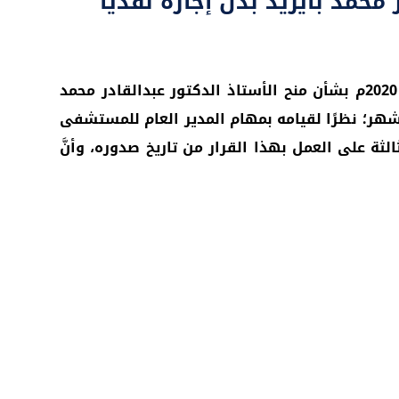
حمد بايزيد بدل إجازة نقديًّا
صدر قرار رئيس جامعة حضرموت ذو الرقم (162) لسنة 2020م بتاريخ: 17ربيع الأول 1441هـ الموافق: 4 أكتوبر 2020م بشأن منح الأستاذ الدكتور عبدالقادر محمد
ًا لشهر؛ نظرًا لقيامه بمهام المدير العام للمستشفى
الثة على العمل بهذا القرار من تاريخ صدوره، وأنَّ