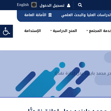
English
تسجيل الدخول
الدراسات العليا والبحث العلمي
الأمانة العامة
lbar
دمة المجتمع
المنح الدراسية
الإستدامة
حمد بايزيد بدل إجازة نقديًّا