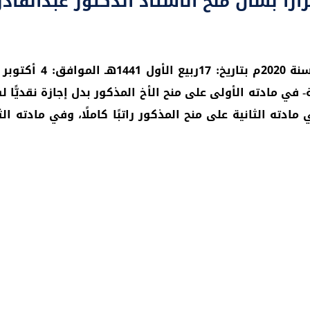
 بشأن منح الأستاذ الدكتور عبدالقادر م
يباجة- في مادته الأولى على منح الأخ المذكور بدل إجازة نقديّ
دته الثانية على منح المذكور راتبًا كاملًا، وفي مادته الث