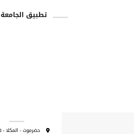
تطبيق الجامعة
tore
Google Play
ا
حضرموت - المكلا - 