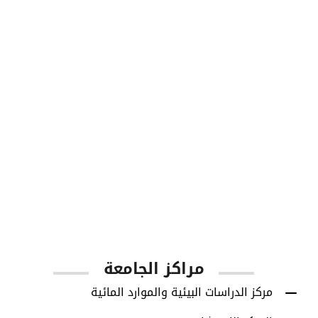
طلاب البكالوريوس
1001
أعضاء هيئة التدريس
مراكز الجامعة
مركز الدراسات البيئية والموارد المائية