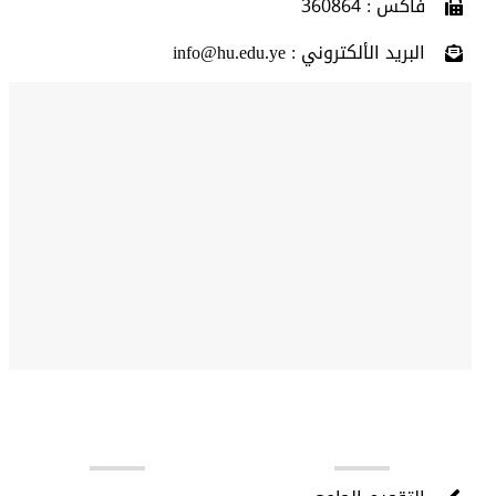
فاكس : 360864
البريد الألكتروني : info@hu.edu.ye
روابط مهمة