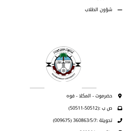
شؤون الطلاب
اتصل بنا
حضرموت - المكلا - فوه
ص ب :(50512-50511)
تحويلة :360863/5/7 (009675)