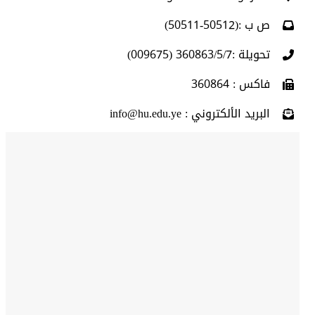
ص ب :(50512-50511)
تحويلة :360863/5/7 (009675)
فاكس : 360864
البريد الألكتروني : info@hu.edu.ye