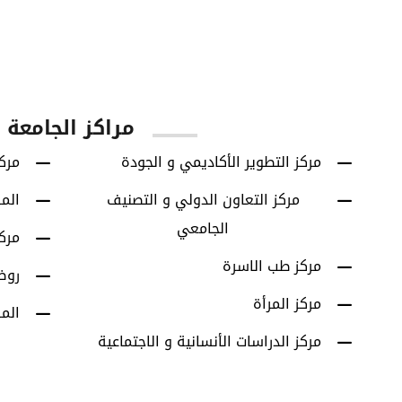
60
42614
يا
الطلاب الخريجين
برامج البكالوريوس
مراكز الجامعة
مركز التطوير الأكاديمي و الجودة
مركز
مركز التعاون الدولي و التصنيف
الم
الجامعي
مرك
مركز طب الاسرة
روض
مركز المرأة
الم
مركز الدراسات الأنسانية و الاجتماعية