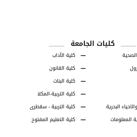
850
8713
س
طلاب البكالوريوس
طلاب الدراسات العل
كليات الجامعة
الصحية
كلية الآداب
رول
كلية القانون
كلية البنات
كلية التربية-المكلا
الاحياء البحرية
كلية التربية - سقطرى
ة المعلومات
كلية التعليم المفتوح