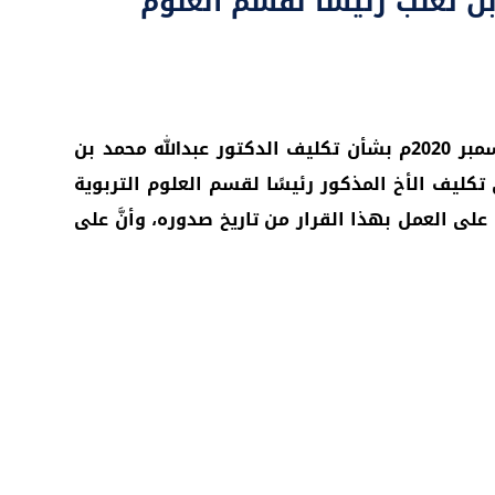
ن ثعلب رئيسًا لقسم العلوم
صدر قرار رئيس جامعة حضرموت ذو الرقم (228) لسنة 2020م بتاريخ: 6 جمادى الأولى 1441هـ الموافق:20 ديسمبر 2020م بشأن تكليف الدكتور عبدالله محمد بن
ى تكليف الأخ المذكور رئيسًا لقسم العلوم التربوية
على العمل بهذا القرار من تاريخ صدوره، وأنَّ على