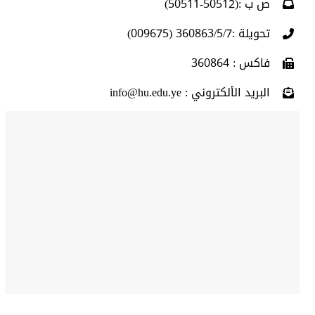
ص ب :(50512-50511)
تحويلة :360863/5/7 (009675)
فاكس : 360864
البريد الألكتروني : info@hu.edu.ye