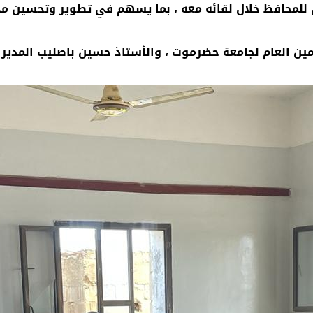
محافظ خلال لقائه معه ، بما يسهم في تطوير وتحسين مخرج
أمين العام لجامعة حضرموت ، والأستاذ حسين باصليب المدير 