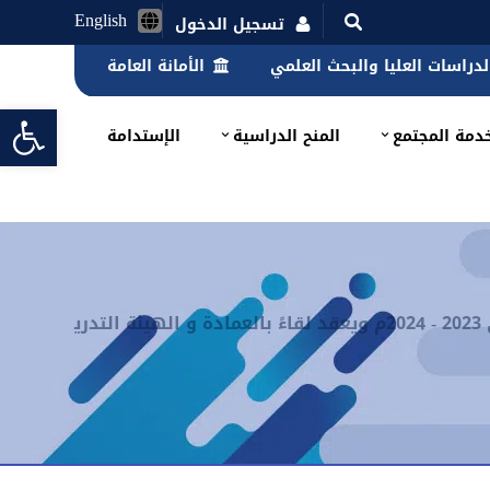
English
تسجيل الدخول
الدراسات العليا والبحث العلمي
الأمانة العامة
lbar
دمة المجتمع
المنح الدراسية
الإستدامة
رئيس جامعة حضرموت يتفقد سير الامتحانات الفصلية للفصل الدراسي الأول للعام الجامعي 2023 - 2024م ويعقد لقاءً بالعمادة و الهيئة التدري