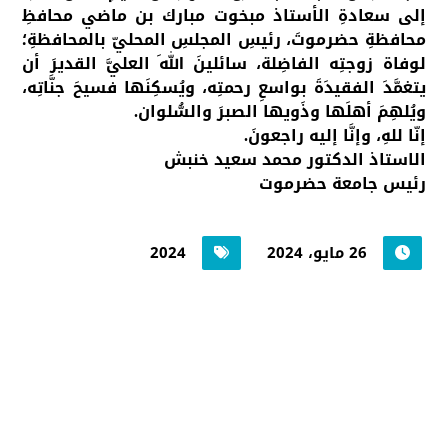
إلى
سعادةِ الأستاذ مبخوت مبارك بن ماضي
محافظِ
محافظةِ حضرموتَ، رئيسِ المجلسِ المحليّ بالمحافظةِ؛
لوفاة زوجتِه الفاضِلة، سائلينَ اللهَ العليَّ القديرَ أن
يتغمَّدَ الفقيدَةَ بواسعِ رحمتِه، ويُسكِنَها فسيحَ جنَّاتِه،
ويُلهِمَ أهلَها وذَويها الصبرَ والسُّلوان.
إنّا للهِ، وإنَّا إليه راجعونَ.
الاستاذ الدكتور محمد سعيد خنبش
رئيس جامعة حضرموت
26 مايو، 2024
2024
جامعة حضرموت في