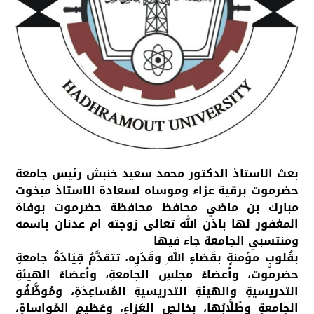
بعث الاستاذ الدكتور محمد سعيد خنبش رئيس جامعة
حضرموت برقية عزاء وموساه لسعادة الاستاذ مبخوت
مبارك بن ماضي محافظ محافظة حضرموت بوفاة
المغفور لها باذن الله تعالى زوجته ام عدنان باسمه
ومنتسبي الجامعة جاء فيها
بقُلوبٍ مؤمنةٍ بقَضاءِ اللهِ وقَدَرِه، تتقدَّمُ قِيَادَةُ جامعةِ
حضرموت، وأعضاءُ مجلسِ الجامعةِ، وأعضاءُ الهيئةِ
التدريسيةِ والهيئةِ التدريسيةِ المُساعِدَةِ، ومُوظَّفُو
الجامعةِ وطُلَّابُها، بخالصِ العَزاءِ، وعَظيمِ المُواساةِ،