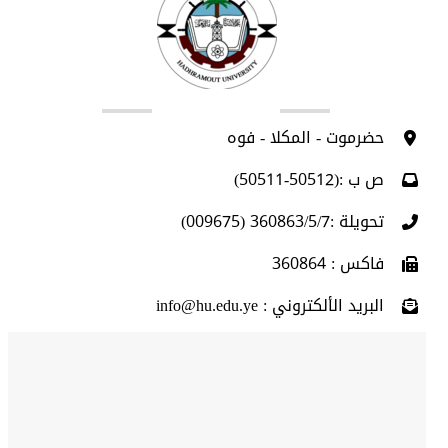
اتصل بنا
حضرموت - المكلا - فوه
ص ب :(50512-50511)
تحويلة :360863/5/7 (009675)
فاكس : 360864
البريد الألكتروني : info@hu.edu.ye