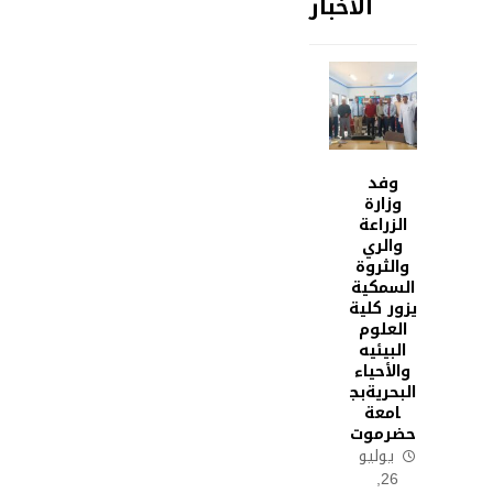
الأخبار
وفد
وزارة
الزراعة
والري
والثروة
السمكية
يزور كلية
العلوم
البيئيه
والأحياء
البحريةبج
امعة
حضرموت
يوليو
26,