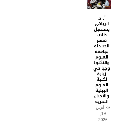
أ. د.
الرباكي
يستقبل
طلاب
قسم
الصيدلة
بجامعة
العلوم
والتكنول
وجيا في
زيارة
لكلية
العلوم
البيئية
والأحياء
البحرية
أبريل
19,
2026