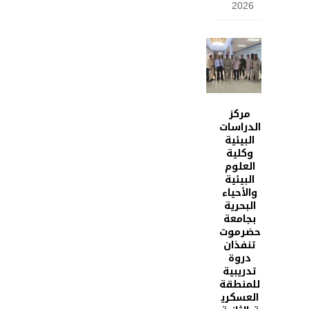
2026
مركز
الدراسات
البيئية
وكلية
العلوم
البيئية
والأحياء
البحرية
بجامعة
حضرموت
تنفذان
دروة
تدريبية
للمنطقة
العسكري