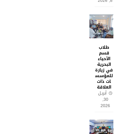
8, 2026
طلاب
قسم
الأحياء
البحرية
في زيارة
للمؤسس
ات ذات
العلاقة
أبريل
30,
2026