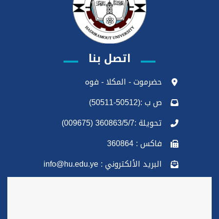
اتصل بنا
حضرموت - المكلا - فوه
ص ب :(50512-50511)
تحويلة :360863/5/7 (009675)
فاكس : 360864
البريد الألكتروني : info@hu.edu.ye