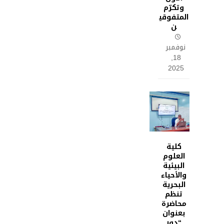
وتكرّم
المتفوقي
ن
نوفمبر
18,
2025
كلية
العلوم
البيئية
والأحياء
البحرية
تنظم
محاضرة
بعنوان
“دور