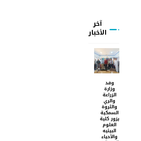
آخر
الأخبار
وفد
وزارة
الزراعة
والري
والثروة
السمكية
يزور كلية
العلوم
البيئيه
والأحياء