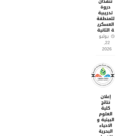
تنفذان
دروة
تدريبية
للمنطقة
العسكري
ة الثانية
يوليو
22,
2026
إعلان
نتائج
كلية
العلوم
البيئية و
الاحياء
البحرية