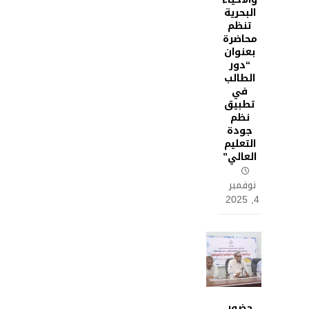
البحرية
تنظم
محاضرة
بعنوان
“دور
الطالب
في
تطبيق
نظم
جودة
التعليم
العالي”
نوفمبر
4, 2025
حضور