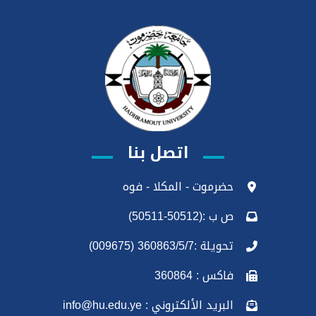
اتصل بنا
حضرموت - المكلا - فوه
ص ب :(50512-50511)
تحويلة :360863/5/7 (009675)
فاكس : 360864
البريد الألكتروني : info@hu.edu.ye