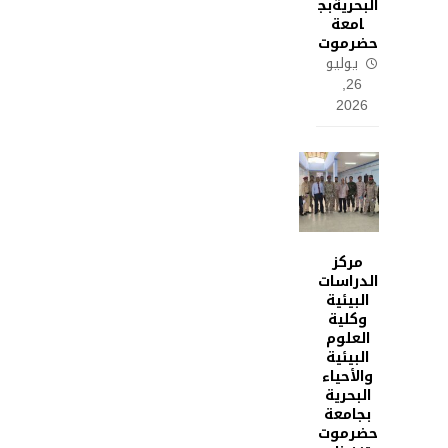
البحريةبج
امعة
حضرموت
يوليو
26,
2026
مركز
الدراسات
البيئية
وكلية
العلوم
البيئية
والأحياء
البحرية
بجامعة
حضرموت