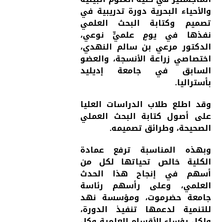
والأحياء البحرية دورة تدريبية في
تصميم وكتابة البحث العلمي
نفذها في يومٍ علميٍّ نوعي،
الدكتور مرعي بن سالم النهدي،
اختصاصي زراعة الأنسجة، والعضو
السابق في جامعة إديليد
بأستراليا.
وقد اطلع طلاب الدراسات العليا
على أصول كتابة البحث العملي
الصحيحة، وطرائق تصميمه.
وبهذه المناسبة ترفع عمادة
الكلية خالص تحياتها لكل من
أسهم في إنجاح هذا الحدث
العلمي، وعلى رأسهم رئاسة
جامعة حضرموت، ومؤسسة نهد
للتنمية لدعمها تنفيذ الدورة،
ولكل رؤساء الأقسام العلمية وكل