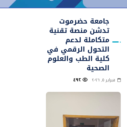
جامعة حضرموت
تدشن منصة تقنية
متكاملة لدعم
التحول الرقمي في
كلية الطب والعلوم
الصحية
٤٩٢
فبراير ٥, ٢٠٢٦