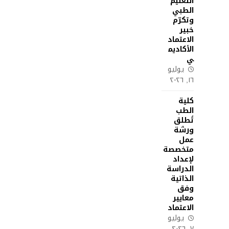
التعليم
الطبي
وتكرّم
خبير
الاعتماد
الأكاديم
ي
يوليو
١٦, ٢٠٢٦
كلية
الطب
تُطلق
ورشة
عمل
متخصصة
لإعداد
الدراسة
الذاتية
وفق
معايير
الاعتماد
يوليو
٧, ٢٠٢٦