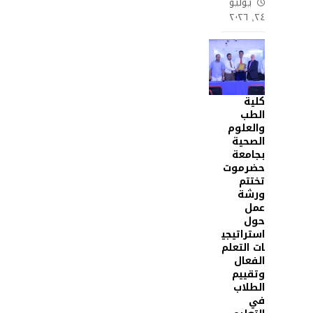
يوليو
٢٤, ٢٠٢٦
كلية
الطب
والعلوم
الصحية
بجامعة
حضرموت
تختتم
ورشة
عمل
حول
استراتيجي
ات التعلم
الفعال
وتقييم
الطلاب
في