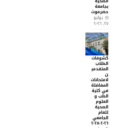
الصحية
بجامعة
حضرموت
يوليو
٢٧, ٢٠٢٦
كشوفات
الطلاب
المتقدمي
ن
لامتحانات
المفاضلة
في كلية
الطب و
العلوم
الصحية
للعام
الجامعي
٢٠٢٦-٢٠٢٧