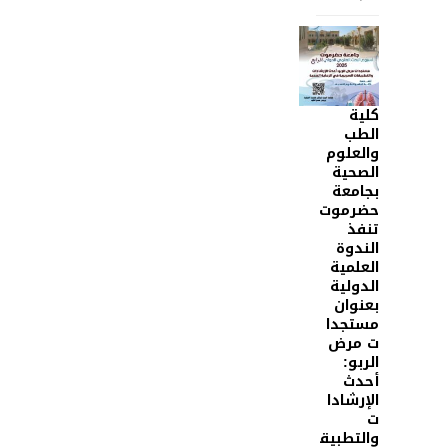
كلية
الطب
والعلوم
الصحية
بجامعة
حضرموت
تنفذ
الندوة
العلمية
الدولية
بعنوان
مستجدا
ت مرض
الربو:
أحدث
الإرشادا
ت
والتطبيق