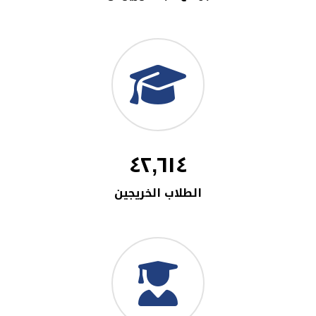
٤٢,٦١٤
الطلاب الخريجين