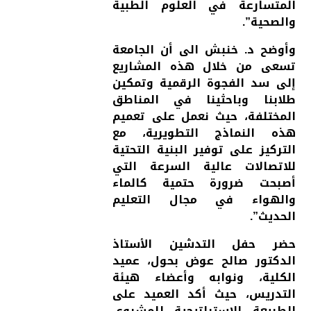
المتسارعة في العلوم الطبية
والصحية”.
وأوضح د. خنبش الى أن الجامعة
تسعى من خلال هذه المشاريع
إلى سد الفجوة الرقمية وتمكين
طلابنا وباحثينا في المناطق
المختلفة، حيث نعمل على تعميم
هذه النماذج التطويرية، مع
التركيز على توفير البنية التحتية
للاتصالات عالية السرعة التي
أصبحت ضرورة حتمية كالماء
والهواء في مجال التعليم
الحديث”.
حضر حفل التدشين الأستاذ
الدكتور صالح عوض بحول، عميد
الكلية، ونوابه وأعضاء هيئة
التدريس، حيث أكد العميد على
الطبيعة الاستراتيجية للمشروع،