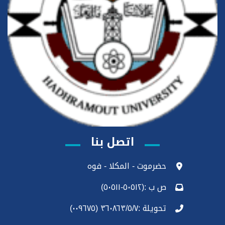
اتصل بنا
حضرموت - المكلا - فوه
ص ب :(٥٠٥١٢-٥٠٥١١)
تحويلة :٣٦٠٨٦٣/٥/٧ (٠٠٩٦٧٥)