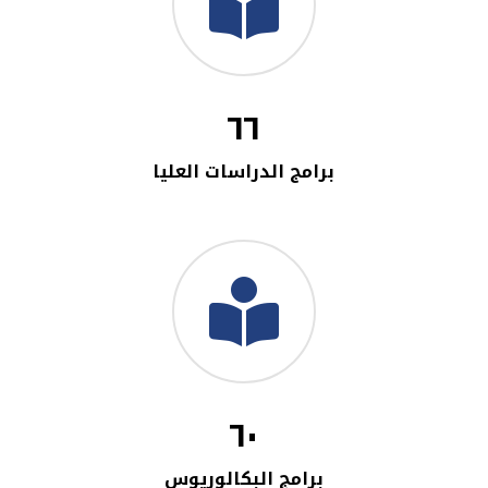
٦٦
برامج الدراسات العليا
٦٠
برامج البكالوريوس