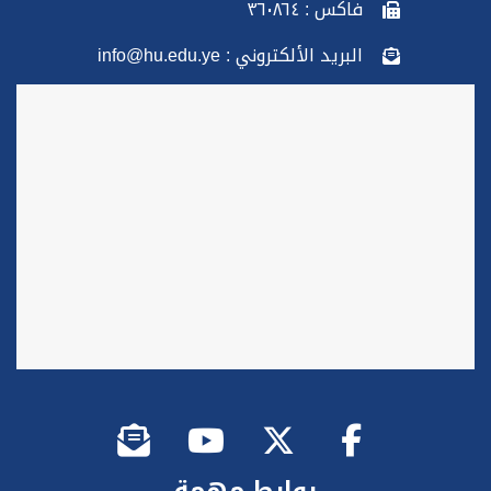
فاكس : ٣٦٠٨٦٤
البريد الألكتروني : info@hu.edu.ye