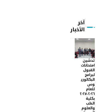
آخر
الأخبار
تدشين
امتحانات
القبول
لبرامج
البكالوري
وس
للعام
٢٠٢٦-٢٠٢٧
بكلية
الطب
والعلوم