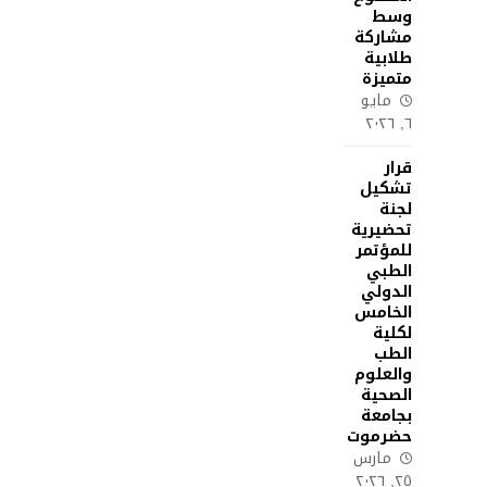
وسط
مشاركة
طلابية
متميزة
مايو
٦, ٢٠٢٦
قرار
تشكيل
لجنة
تحضيرية
للمؤتمر
الطبي
الدولي
الخامس
لكلية
الطب
والعلوم
الصحية
بجامعة
حضرموت
مارس
٢٥, ٢٠٢٦