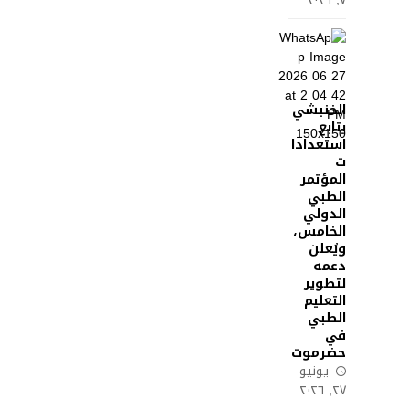
الخنبشي
يتابع
استعدادا
ت
المؤتمر
الطبي
الدولي
الخامس،
ويُعلن
دعمه
لتطوير
التعليم
الطبي
في
حضرموت
يونيو
٢٧, ٢٠٢٦