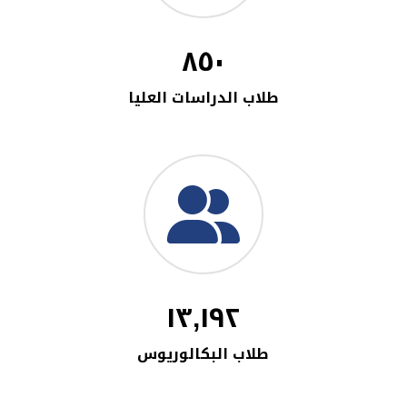
٨٥٠
طلاب الدراسات العليا
١٣,١٩٢
طلاب البكالوريوس