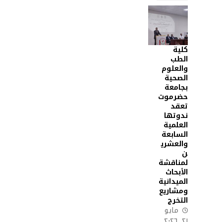
كلية
الطب
والعلوم
الصحية
بجامعة
حضرموت
تعقد
ندوتها
العلمية
السابعة
والعشري
ن
لمناقشة
الأبحاث
الميدانية
ومشاريع
التخرج
مايو
٢١, ٢٠٢٦