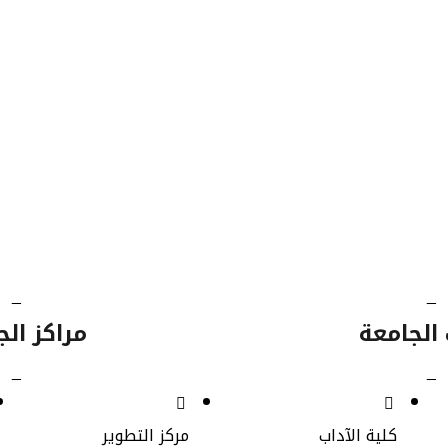
60
42614
850
131
طلاب
طلاب
الطلاب
برامج
كالوريوس
الدراسات
الخريجين
البكالوري
العليا
_
_
الجامعة
مراكز الج
_
_
كلية الآداب
مركز التطوير