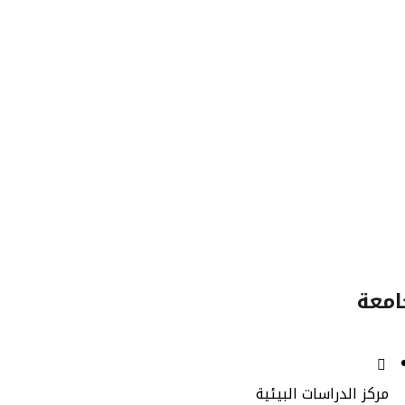
66
برامج
وس
الدراسات
العليا
امعة
مركز الدراسات البيئية