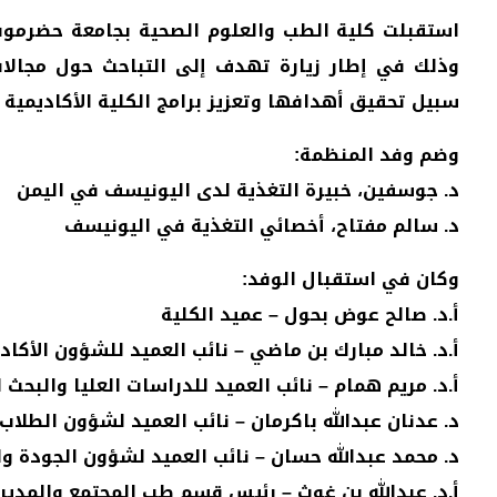
وذلك في إطار زيارة تهدف إلى التباحث حول مجالات
سبيل تحقيق أهدافها وتعزيز برامج الكلية الأكاديمية 
وضم وفد المنظمة:
د. جوسفين، خبيرة التغذية لدى اليونيسف في اليمن
د. سالم مفتاح، أخصائي التغذية في اليونيسف
وكان في استقبال الوفد:
أ.د. صالح عوض بحول – عميد الكلية
أ.د. خالد مبارك بن ماضي – نائب العميد للشؤون الأكاد
أ.د. مريم همام – نائب العميد للدراسات العليا والبحث 
د. عدنان عبدالله باكرمان – نائب العميد لشؤون الطلاب
د. محمد عبدالله حسان – نائب العميد لشؤون الجودة و
أ.د. عبدالله بن غوث
–
رئيس قسم طب المجتمع والمدير ا