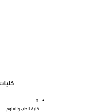
92
1005
أعضاء هيئة
التدريس
الب
كليات 
كلية الطب والعلوم