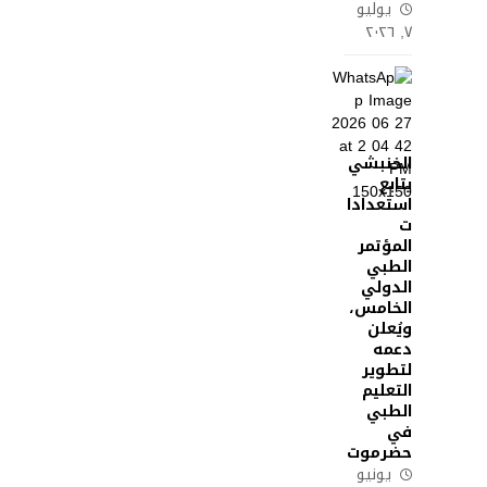
يوليو
٧, ٢٠٢٦
الخنبشي
يتابع
استعدادا
ت
المؤتمر
الطبي
الدولي
الخامس،
ويُعلن
دعمه
لتطوير
التعليم
الطبي
في
حضرموت
يونيو