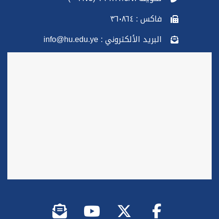
فاكس : ٣٦٠٨٦٤
البريد الألكتروني : info@hu.edu.ye