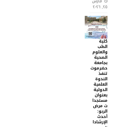
مارس
٢٥, ٢٠٢٦
كلية
الطب
والعلوم
الصحية
بجامعة
حضرموت
تنفذ
الندوة
العلمية
الدولية
بعنوان
مستجدا
ت مرض
الربو:
أحدث
الإرشادا