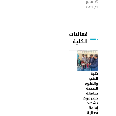
مايو
٢١, ٢٠٢٦
فعاليات
الكلية
كلية
الطب
والعلوم
الصحية
بجامعة
حضرموت
تشهد
إقامة
فعالية