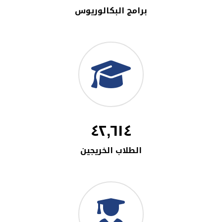
برامج البكالوريوس
٤٢,٦١٤
الطلاب الخريجين