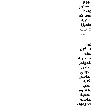
اليوم
المفتوح
وسط
مشاركة
طلابية
متميزة
مايو
٦, ٢٠٢٦
قرار
تشكيل
لجنة
تحضيرية
للمؤتمر
الطبي
الدولي
الخامس
لكلية
الطب
والعلوم
الصحية
بجامعة
حضرموت