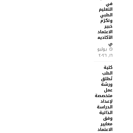
في
التعليم
الطبي
وتكرّم
خبير
الاعتماد
الأكاديم
ي
يوليو
١٦, ٢٠٢٦
كلية
الطب
تُطلق
ورشة
عمل
متخصصة
لإعداد
الدراسة
الذاتية
وفق
معايير
الاعتماد