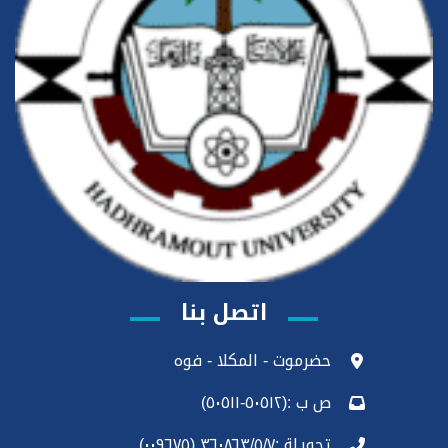
اتصل بنا
حضرموت - المكلا - فوه
ص ب :(٥٠٥١٢-٥٠٥١١)
تحويلة :٣٦٠٨٦٣/٥/٧ (٠٠٩٦٧٥)