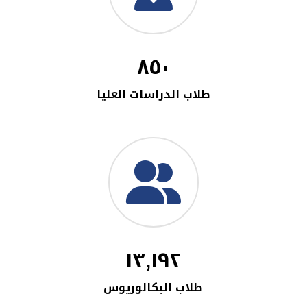
٨٥٠
طلاب الدراسات العليا
١٣,١٩٢
طلاب البكالوريوس