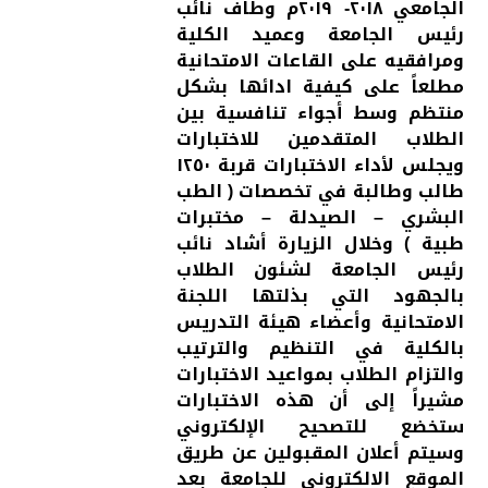
الجامعي ٢٠١٨- ٢٠١٩م وطاف نائب
رئيس الجامعة وعميد الكلية
ومرافقيه على القاعات الامتحانية
مطلعاً على كيفية ادائها بشكل
منتظم وسط أجواء تنافسية بين
الطلاب المتقدمين للاختبارات
ويجلس لأداء الاختبارات قربة ١٢٥٠
طالب وطالبة في تخصصات ( الطب
البشري – الصيدلة – مختبرات
طبية ) وخلال الزيارة أشاد نائب
رئيس الجامعة لشئون الطلاب
بالجهود التي بذلتها اللجنة
الامتحانية وأعضاء هيئة التدريس
بالكلية في التنظيم والترتيب
والتزام الطلاب بمواعيد الاختبارات
مشيراً إلى أن هذه الاختبارات
ستخضع للتصحيح الإلكتروني
وسيتم أعلان المقبولين عن طريق
الموقع الالكتروني للجامعة بعد