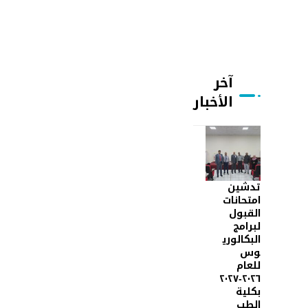
آخر
الأخبار
تدشين
امتحانات
القبول
لبرامج
البكالوري
وس
للعام
٢٠٢٦-٢٠٢٧
بكلية
الطب