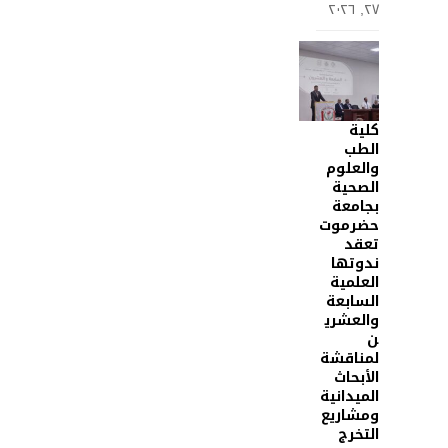
٢٧, ٢٠٢٦
كلية
الطب
والعلوم
الصحية
بجامعة
حضرموت
تعقد
ندوتها
العلمية
السابعة
والعشري
ن
لمناقشة
الأبحاث
الميدانية
ومشاريع
التخرج