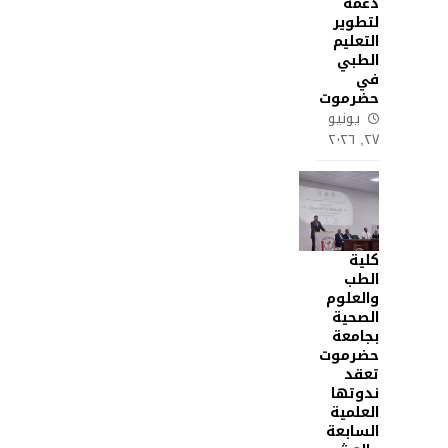
دعمه
لتطوير
التعليم
الطبي
في
حضرموت
يونيو
٢٧, ٢٠٢٦
كلية
الطب
والعلوم
الصحية
بجامعة
حضرموت
تعقد
ندوتها
العلمية
السابعة