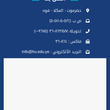
حضرموت - المكلا - فوه
ص ب :(٥٠٥١٢-٥٠٥١١)
تحويلة :٣٦٠٨٦٣/٥/٧ (٠٠٩٦٧٥)
فاكس : ٣٦٠٨٦٤
البريد الألكتروني : info@hu.edu.ye