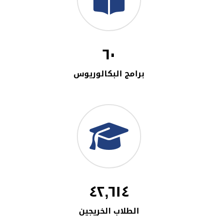
٦٠
برامج البكالوريوس
٤٢,٦١٤
الطلاب الخريجين