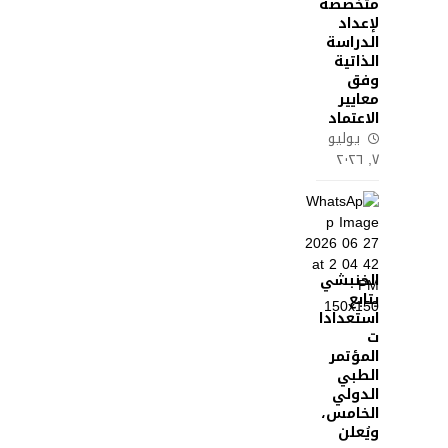
متخصصة
لإعداد
الدراسة
الذاتية
وفق
معايير
الاعتماد
يوليو
٧, ٢٠٢٦
الخنبشي
يتابع
استعدادا
ت
المؤتمر
الطبي
الدولي
الخامس،
ويُعلن