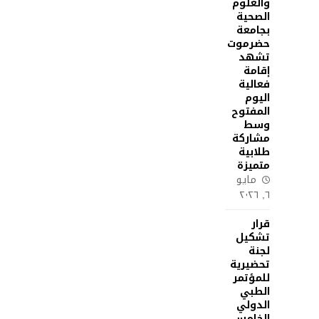
والعلوم
الصحية
بجامعة
حضرموت
تشهد
إقامة
فعالية
اليوم
المفتوح
وسط
مشاركة
طلابية
متميزة
مايو
٦, ٢٠٢٦
قرار
تشكيل
لجنة
تحضيرية
للمؤتمر
الطبي
الدولي
الخامس