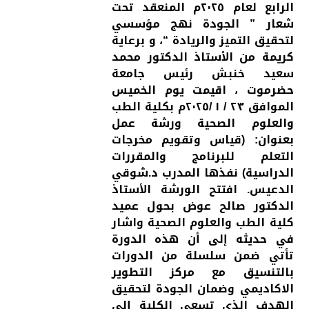
الرابع لعام ٢٠٢٥م المنعقد تحت
شعار ” الجودة نهج مؤسسي
لتحقيق التميز والريادة “، و برعاية
كريمة من الأستاذ الدكتور محمد
سعيد خنبش رئيس جامعة
حضرموت ، اقيمت يوم الخميس
الموافق ٢٣ / ١ /٢٠٢٥م بكلية الطب
والعلوم الصحية ورشة عمل
بعنوان: (قياس وتقويم مخرجات
التعلم للبرنامج والمقررات
الدراسية) نفذها المدرب د.شوقي
الدعيس. افتتح الورشة الأستاذ
الدكتور صالح عوض بحول عميد
كلية الطب والعلوم الصحية واشار
في حديثه إلى أن هذه الدورة
تأتي ضمن سلسلة من الدورات
بالتنسيق مع مركز التطوير
الاكاديمي وضمان الجودة لتحقيق
الهدف الذي تسعى الكلية إلى