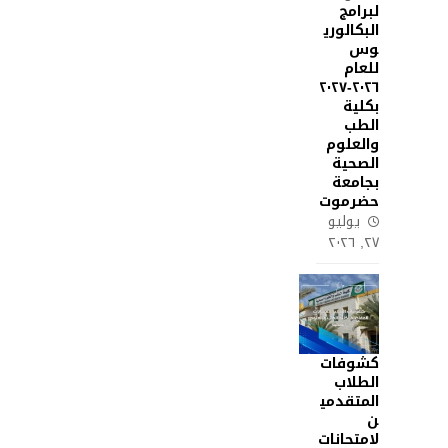
لبرامج
البكالوري
وس
للعام
٢٠٢٦-٢٠٢٧
بكلية
الطب
والعلوم
الصحية
بجامعة
حضرموت
يوليو
٢٧, ٢٠٢٦
كشوفات
الطلاب
المتقدمي
ن
لامتحانات