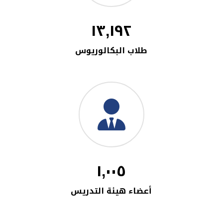
١٣,١٩٢
طلاب البكالوريوس
١,٠٠٥
أعضاء هيئة التدريس