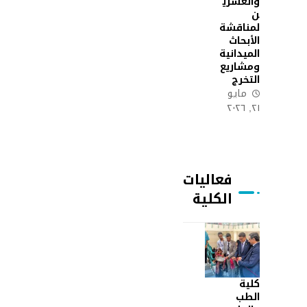
والعشري
ن
لمناقشة
الأبحاث
الميدانية
ومشاريع
التخرج
مايو
٢١, ٢٠٢٦
فعاليات
الكلية
كلية
الطب