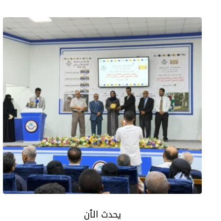
يحدث الٱن