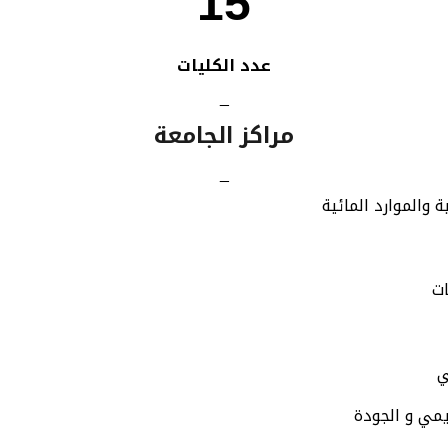
15
عدد الكليات
_
مراكز الجامعة
_
ة والموارد المائية
ات
ي
يمي و الجودة