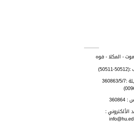
اتصل بنا
وت - المكلا - فوه
-50511)
تحويلة :360863/5/7
360864
د الألكتروني :
info@hu.ed