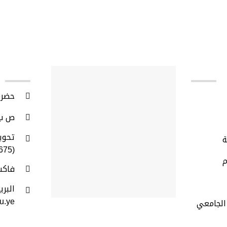
حضرم
ص ب :(50512
ة
(009675)
م
فاكس : 
البري
u.ye
الجامعي