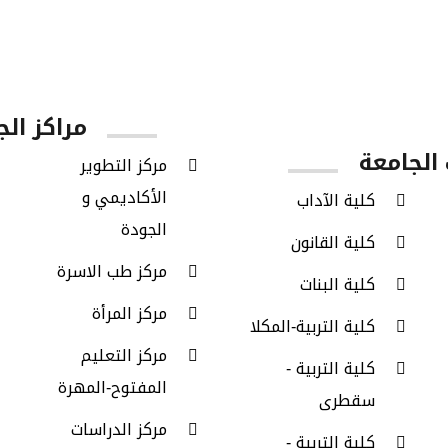
أعضاء هيئة
طلاب
طلاب الدراسات
التدريس
البكالوريوس
العليا
مراكز الج
الجامعة
مركز التطوير
الأكاديمي و
كلية الآداب
الجودة
كلية القانون
مركز طب الاسرة
كلية البنات
مركز المرأة
كلية التربية-المكلا
مركز التعليم
كلية التربية -
المفتوح-المهرة
سقطرى
مركز الدراسات
كلية التربية -