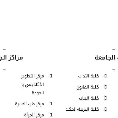
طلاب
طلاب
الطلاب
برامج
كالوريوس
الدراسات
الخريجين
البكالوري
العليا
_
_
الجامعة
مراكز الج
_
_
كلية الآداب
مركز التطوير
الأكاديمي و
كلية القانون
الجودة
كلية البنات
مركز طب الاسرة
كلية التربية-المكلا
مركز المرأة