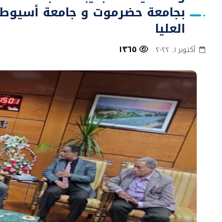
بجامعة حضرموت و جامعة أسيوط ف
العليا
١٣٦٥
أكتوبر ١, ٢٠٢٢