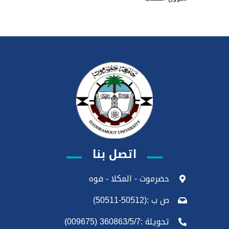
اتصل بنا
حضرموت - المكلا - فوه
ص ب :(50512-50511)
تحويلة :360863/5/7 (009675)