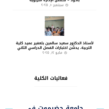
بادؤد – تخصص الإدارة التربوية
سبتمبر ١٠, ٢٠٢٥
لأستاذ الدكتور سعيد سالمين بلعفير عميد كلية
التربية، يدشّن اختبارات الفصل الدراسي الثاني
مايو ١٢, ٢٠٢٥
فعاليات الكلية
جامعة حضرموت في